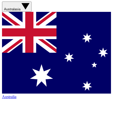
Australasia
Australia