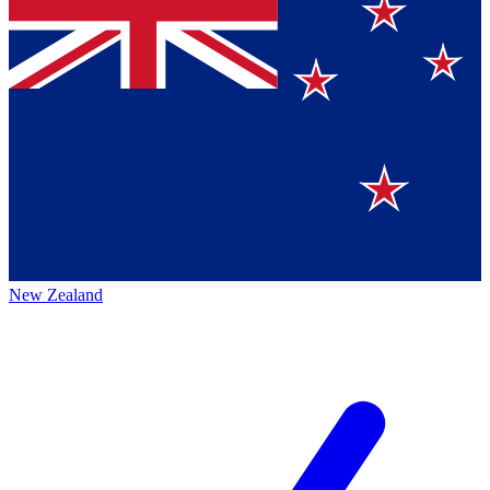
New Zealand