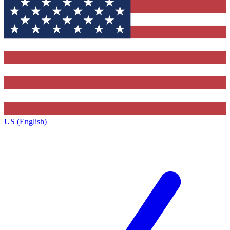
US (English)