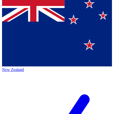
New Zealand