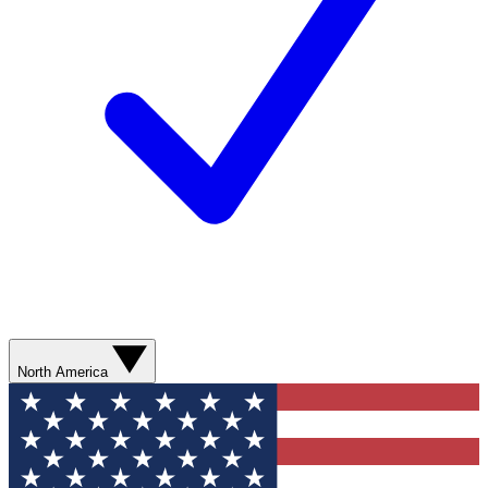
North America