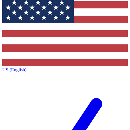
US (English)