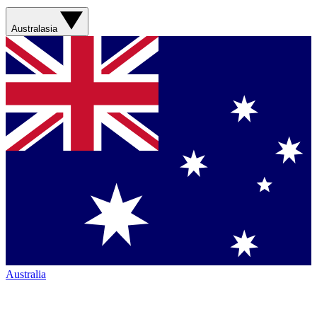
Australasia
Australia