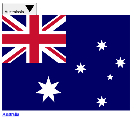
Australasia
Australia