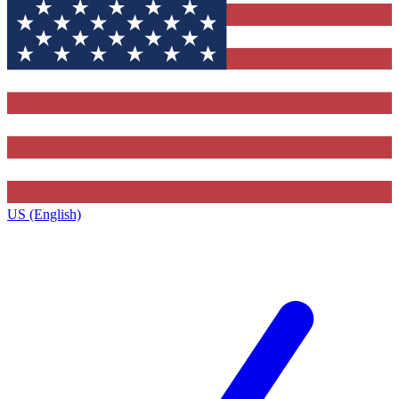
US (English)