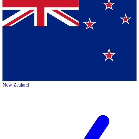
New Zealand