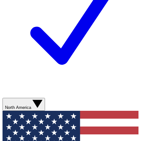
North America