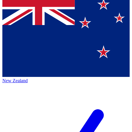
New Zealand