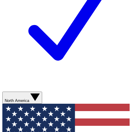
North America