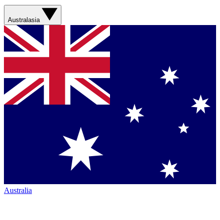
Australasia
Australia