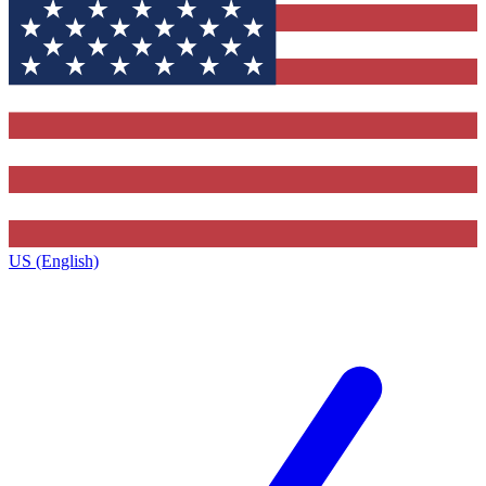
US (English)