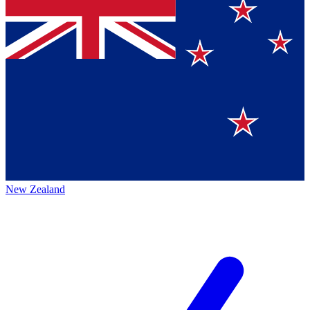
New Zealand