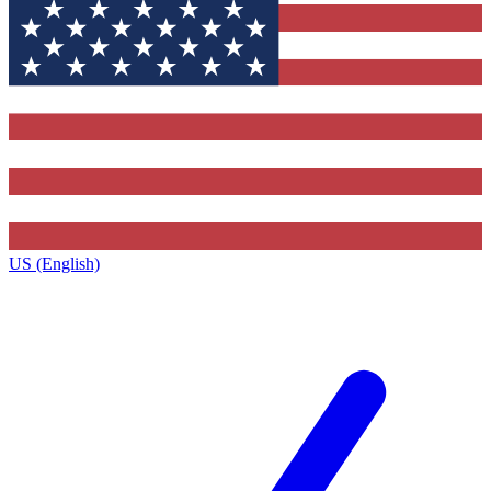
US (English)