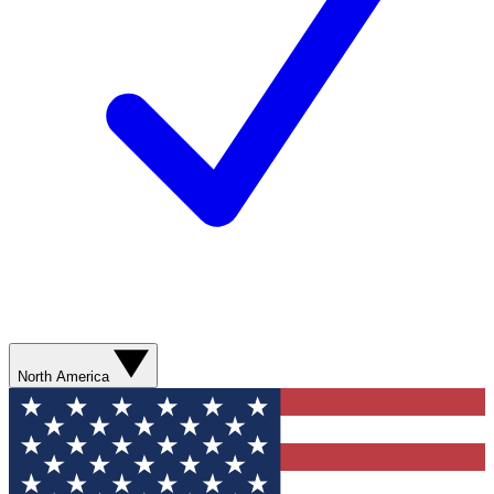
North America