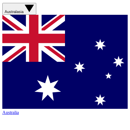
Australasia
Australia