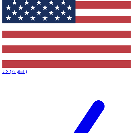
US (English)