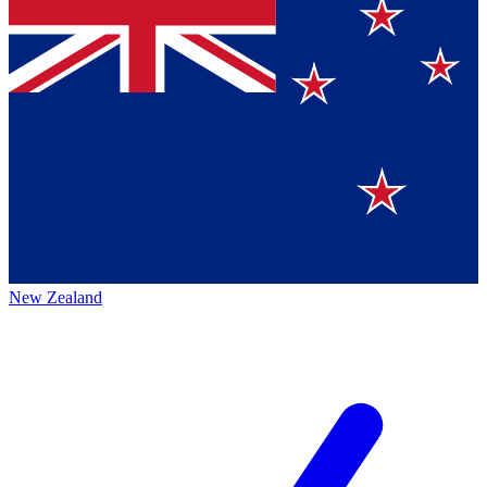
New Zealand