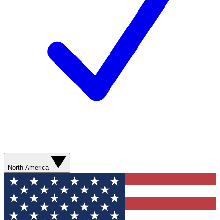
North America