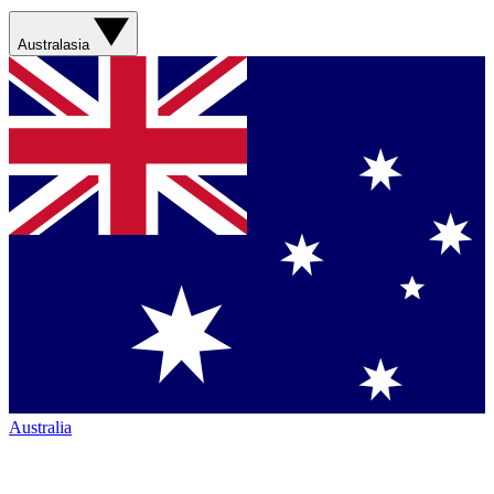
Australasia
Australia