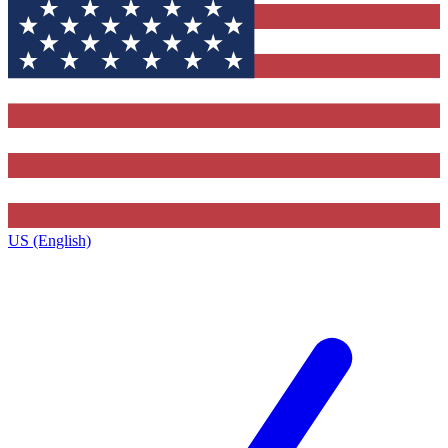
US (English)