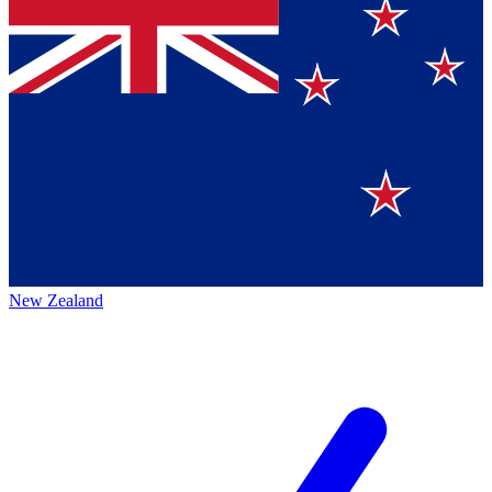
New Zealand