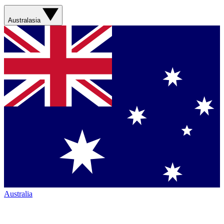
Australasia
Australia