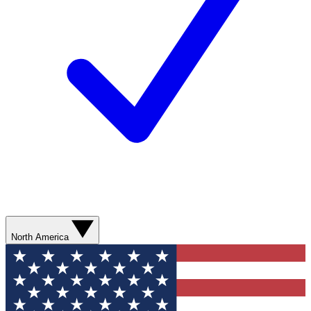
North America