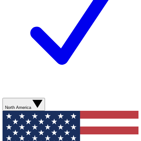
North America