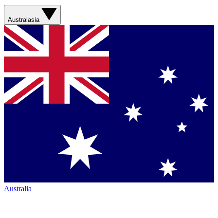
Australasia
Australia