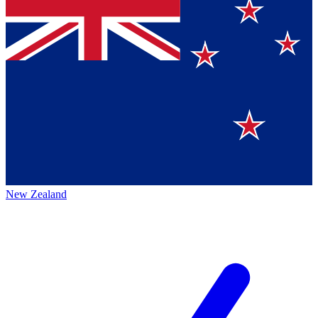
New Zealand