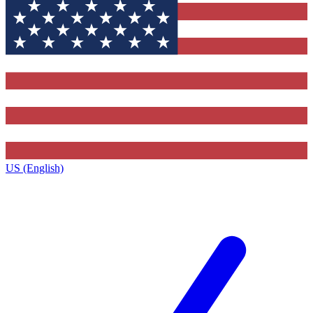
US (English)