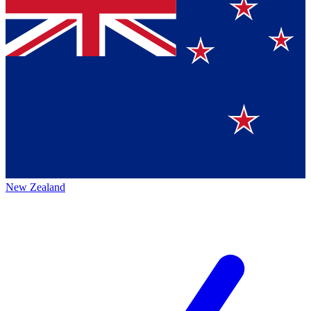
New Zealand