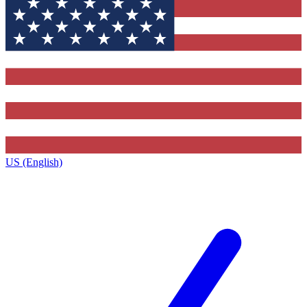
US (English)