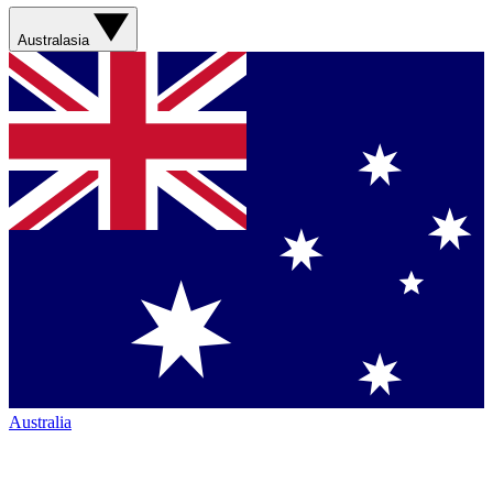
Australasia
Australia