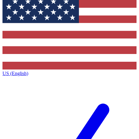
US (English)