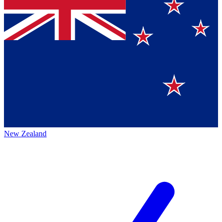
New Zealand