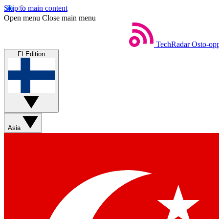
Skip to main content
Open menu
Close main menu
TechRadar
Osto-opp
FI Edition
Asia