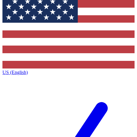
US (English)