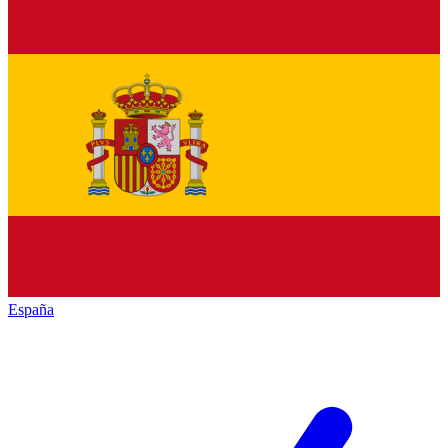
España