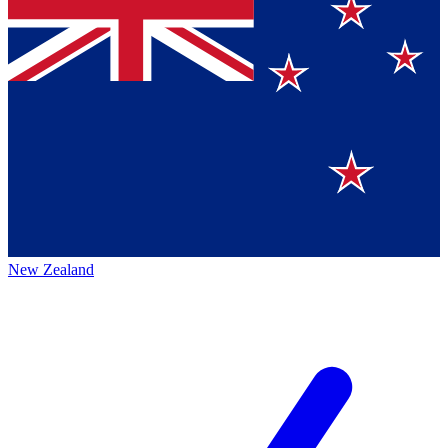
New Zealand