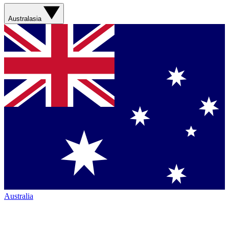
Australasia
Australia