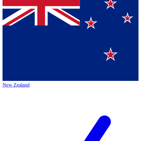
New Zealand