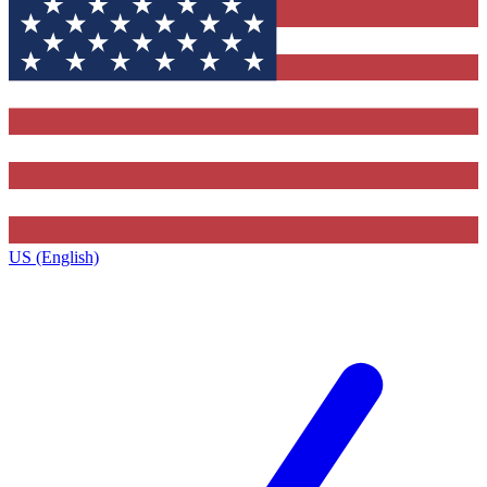
US (English)