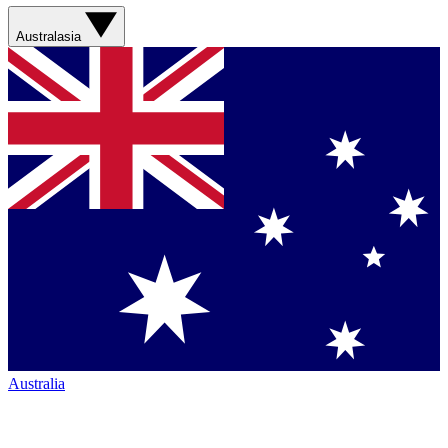
Australasia
Australia