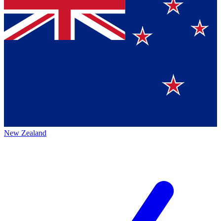
New Zealand