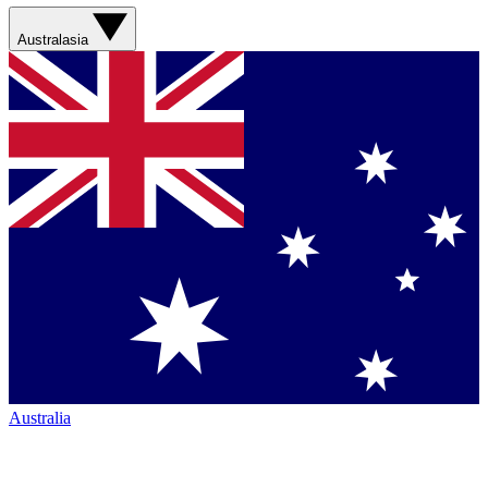
Australasia
Australia