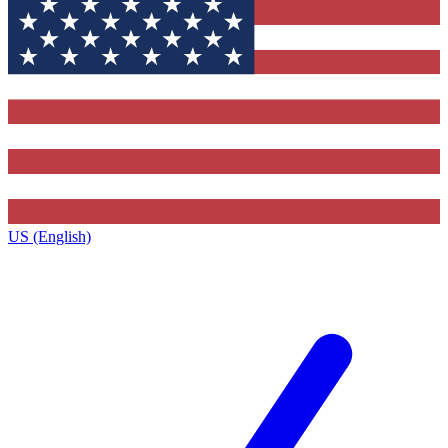
US (English)