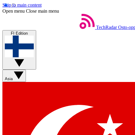
Skip to main content
Open menu
Close main menu
TechRadar
Osto-opp
FI Edition
Asia