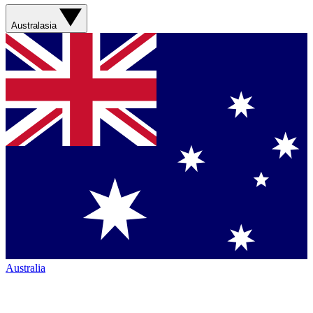
Australasia
Australia