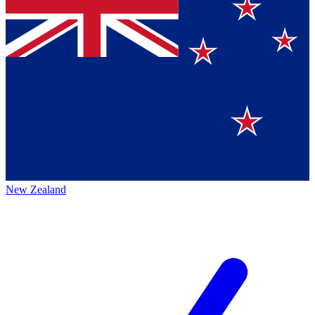
New Zealand