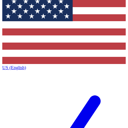
US (English)