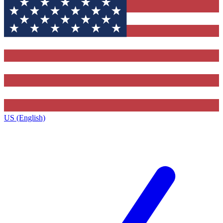
US (English)