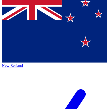
New Zealand