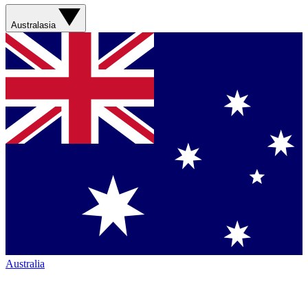
Australasia
Australia