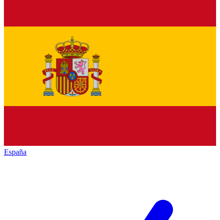
España