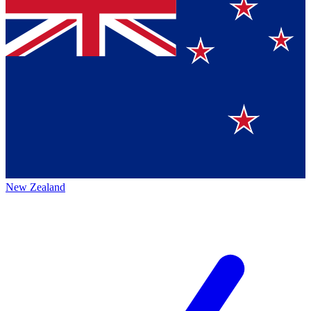
New Zealand