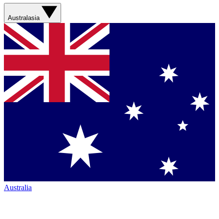
Australasia
Australia