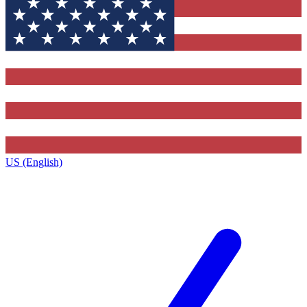
US (English)