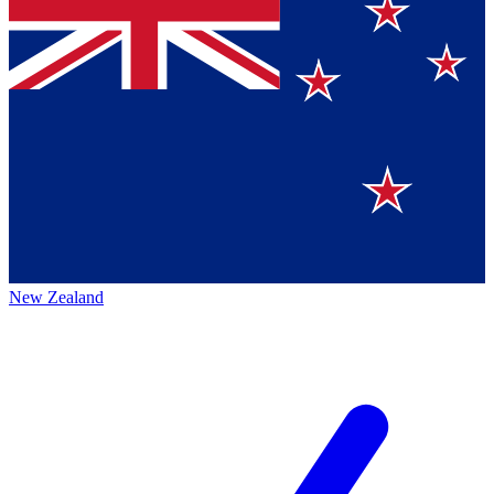
New Zealand