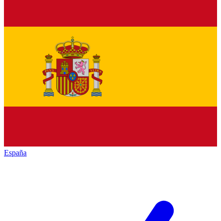
España