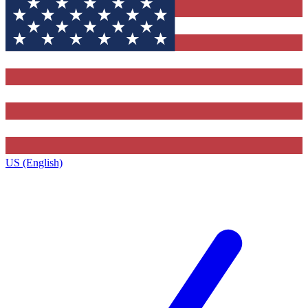
US (English)