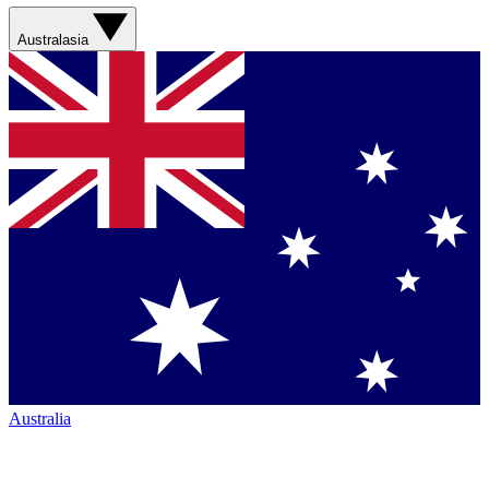
Australasia
Australia