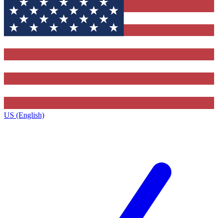
US (English)