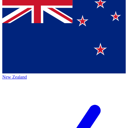
New Zealand