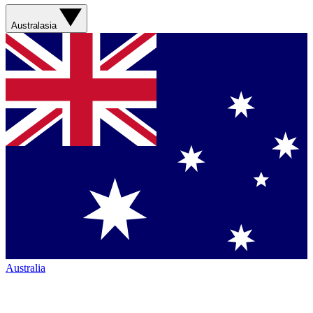
Australasia
Australia