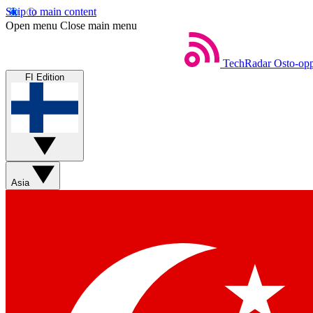
Skip to main content
Open menu
Close main menu
TechRadar
Osto-opp
FI Edition
Asia