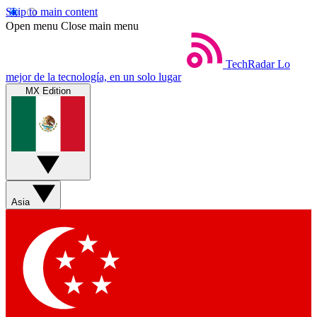
Skip to main content
Open menu
Close main menu
TechRadar
Lo
mejor de la tecnología, en un solo lugar
MX Edition
Asia