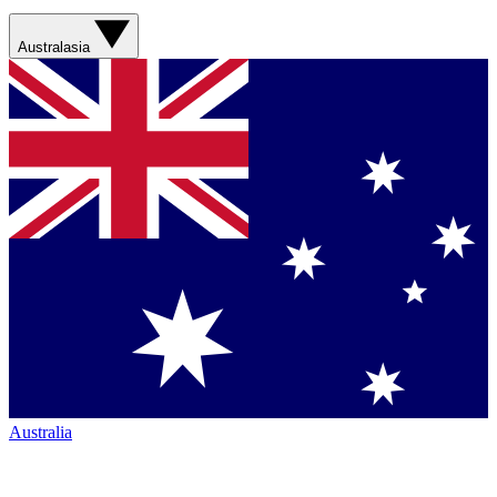
Australasia
Australia