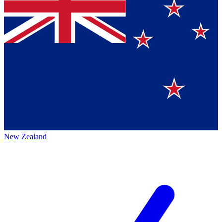
New Zealand