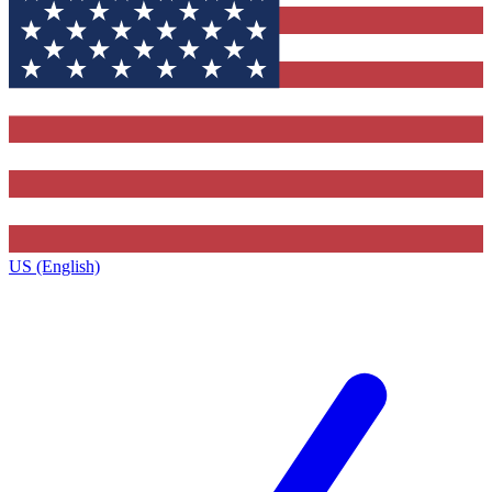
US (English)