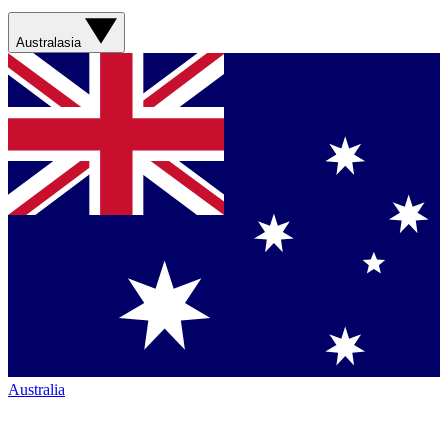
Australasia
Australia