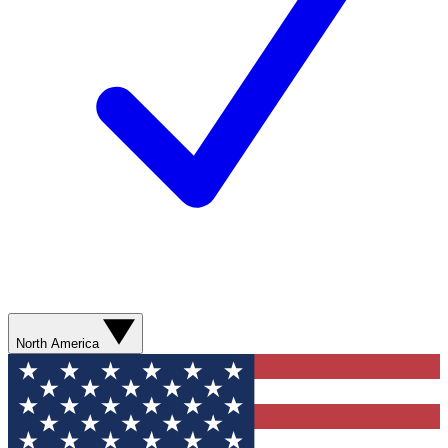
North America