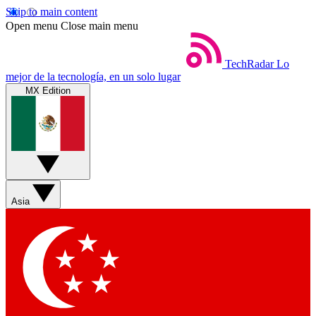
Skip to main content
Open menu
Close main menu
TechRadar
Lo
mejor de la tecnología, en un solo lugar
MX Edition
Asia