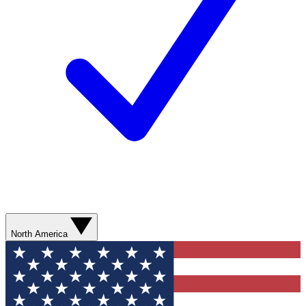
North America