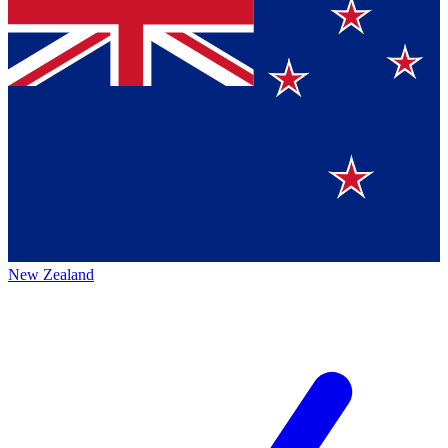
New Zealand