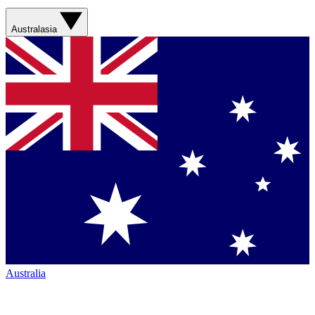
Australasia
Australia