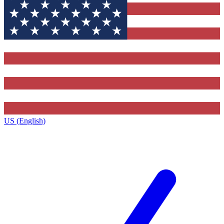
US (English)