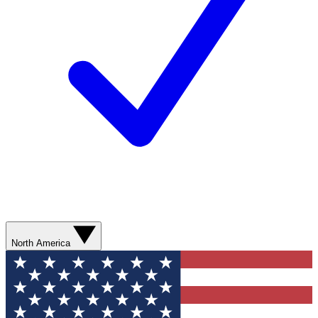
North America