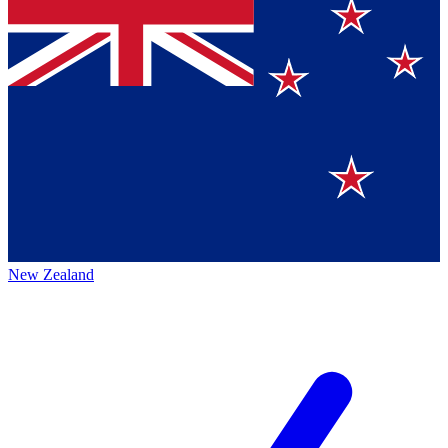
New Zealand