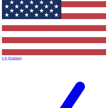
US (English)