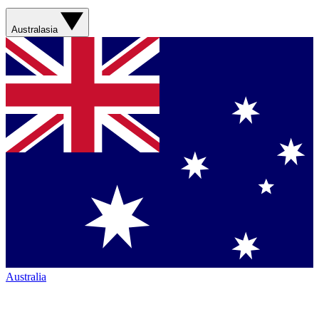
Australasia
Australia