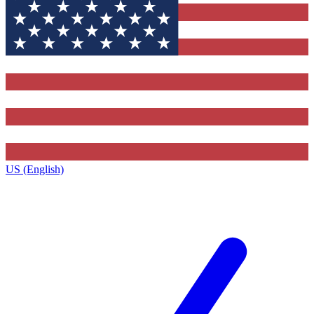
US (English)