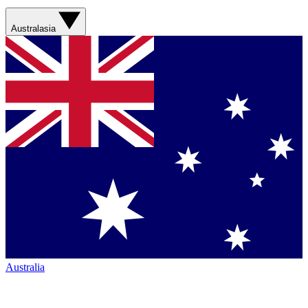
Australasia
Australia