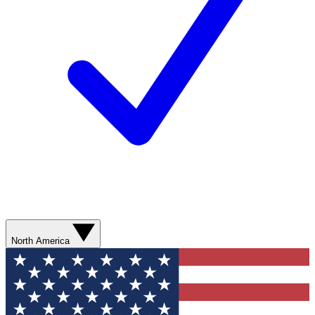
North America