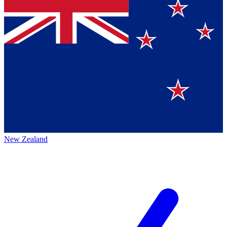
New Zealand