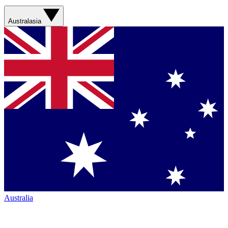
Australasia
Australia