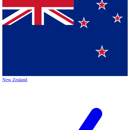
New Zealand