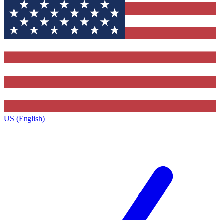
US (English)