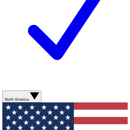
North America