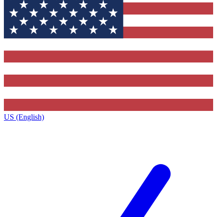
US (English)