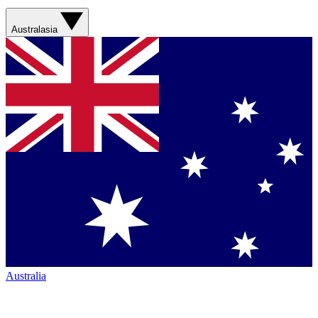
Australasia
Australia