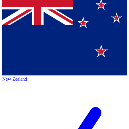
New Zealand