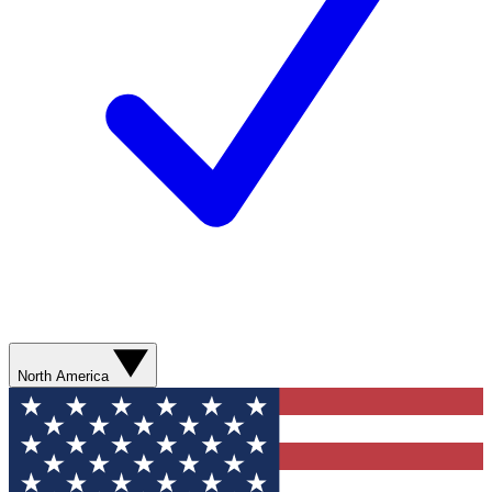
North America