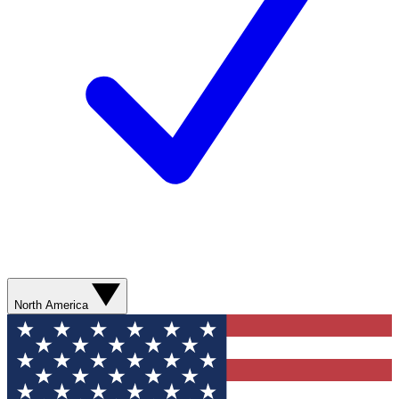
North America