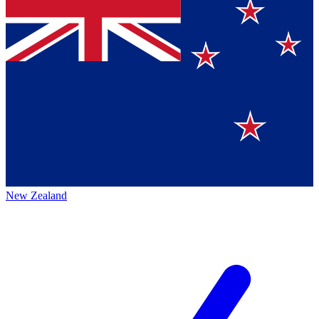
New Zealand