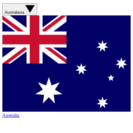
Australasia
Australia