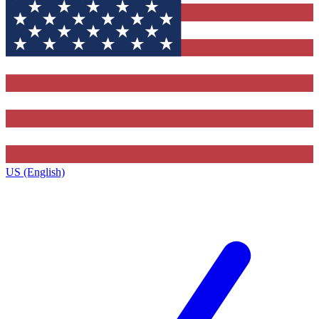
US (English)