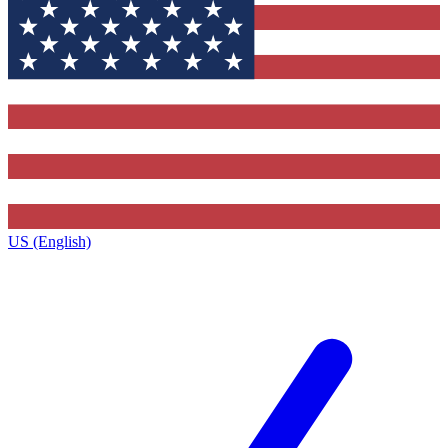
US (English)