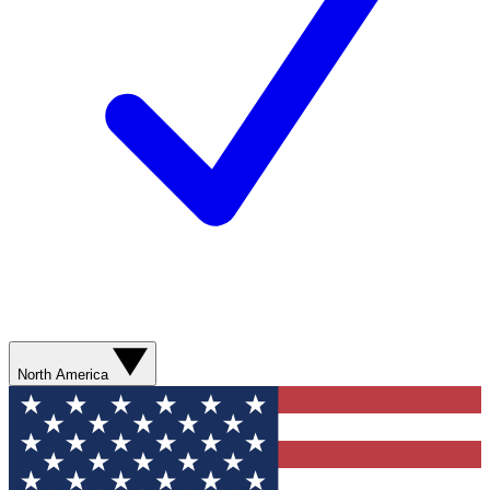
North America