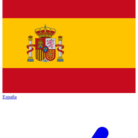
España