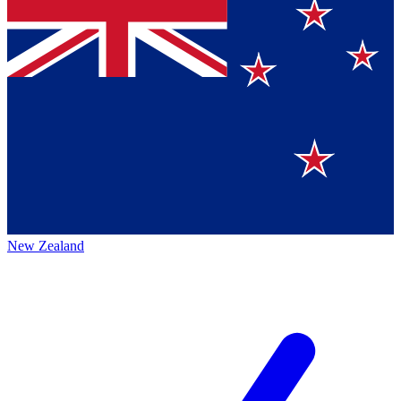
New Zealand