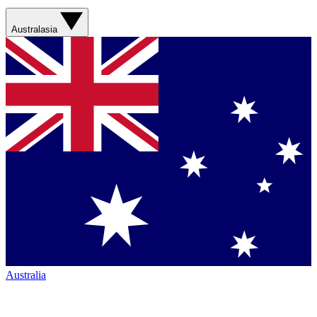
Australasia
Australia