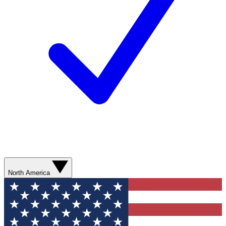
North America