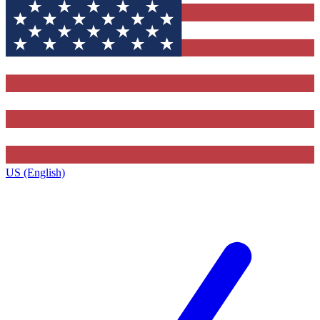
US (English)