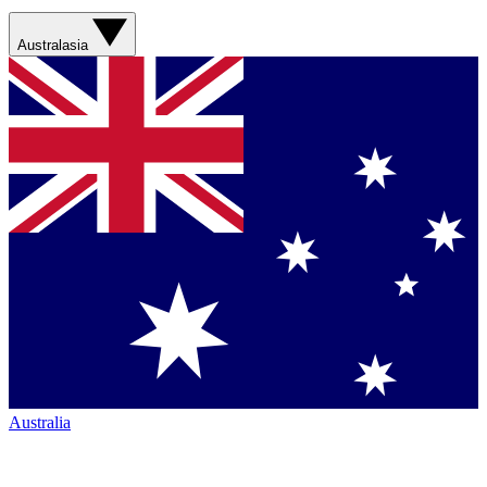
Australasia
Australia