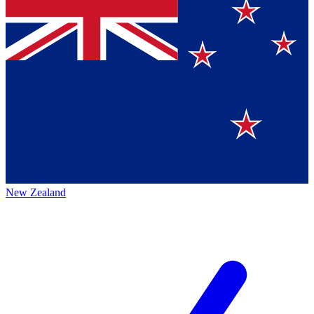
New Zealand