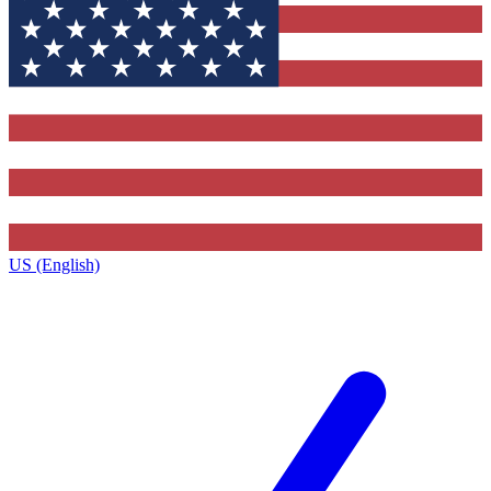
US (English)