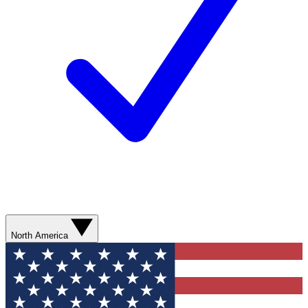
North America