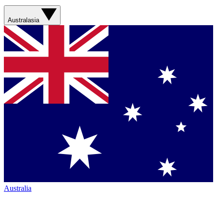
Australasia
Australia