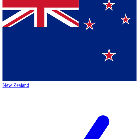
New Zealand