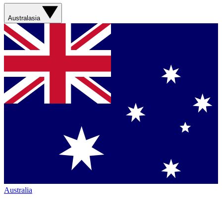
Australasia
Australia