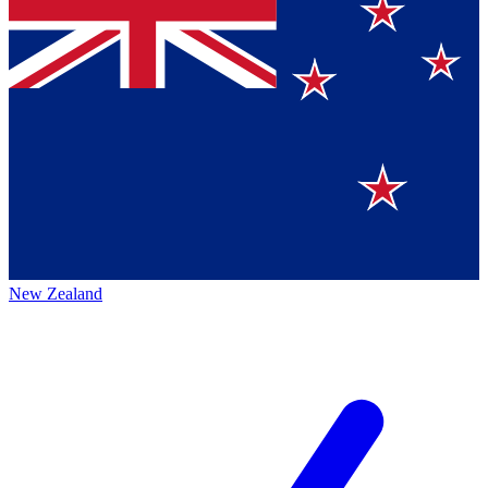
New Zealand