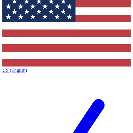
US (English)