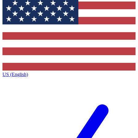
US (English)