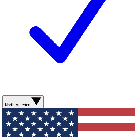
North America