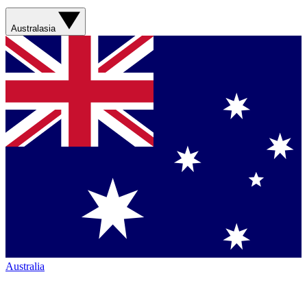
Australasia
Australia