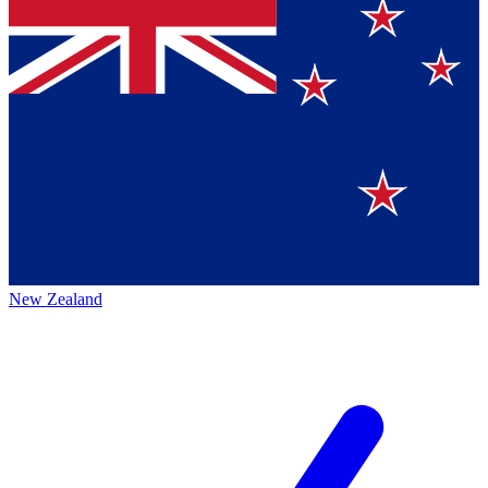
New Zealand