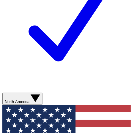
North America