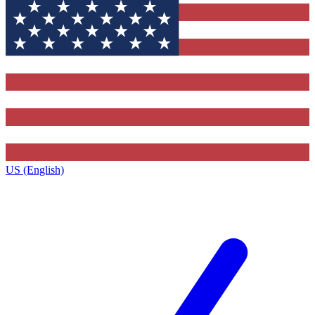
US (English)