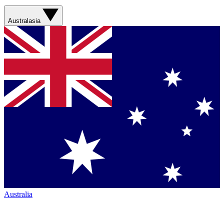
Australasia
Australia