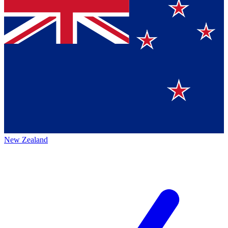
New Zealand