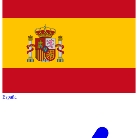
España