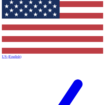
US (English)