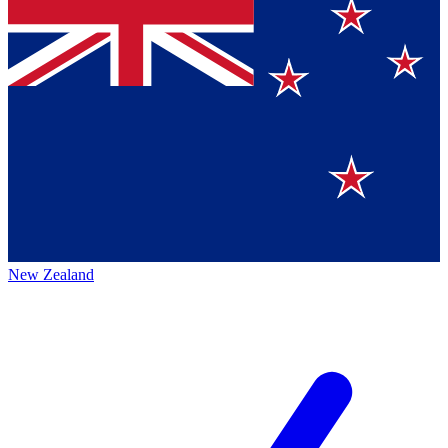
New Zealand