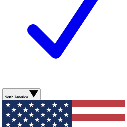
North America