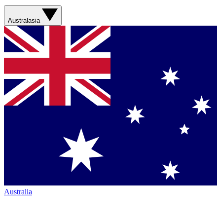
Australasia
Australia