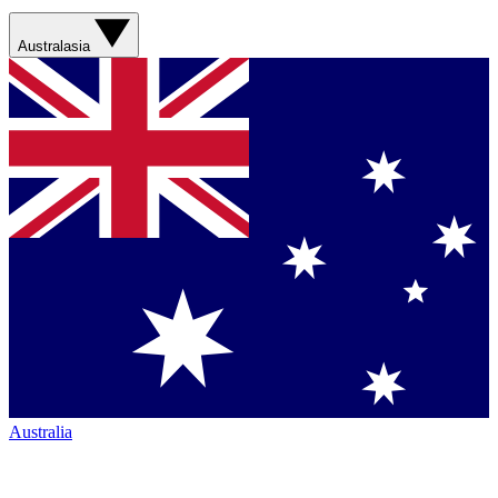
Australasia
Australia