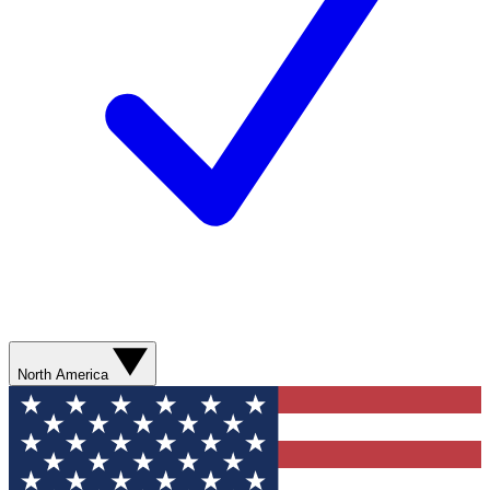
North America