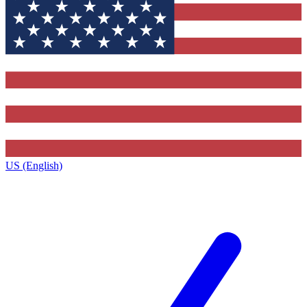
US (English)