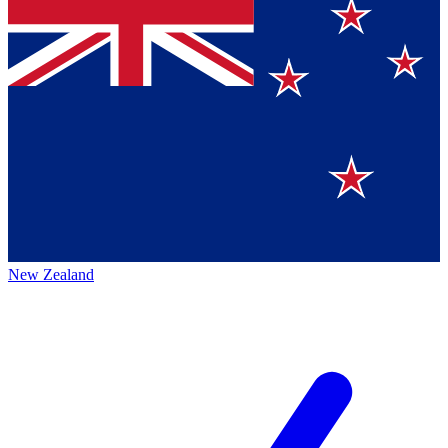
New Zealand