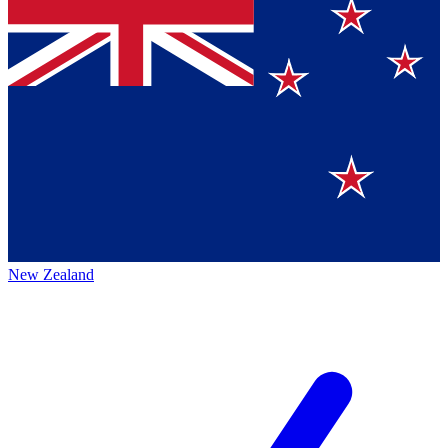
New Zealand