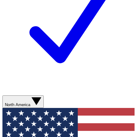
North America