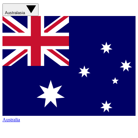
Australasia
Australia