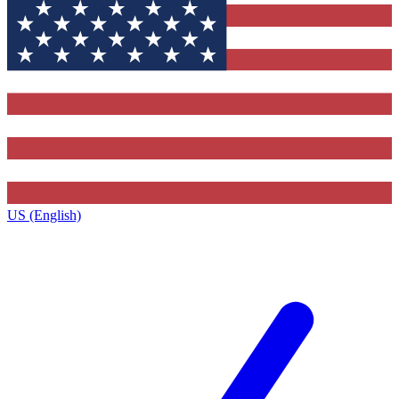
US (English)