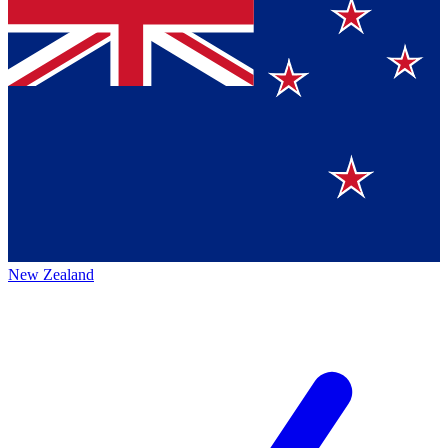
New Zealand