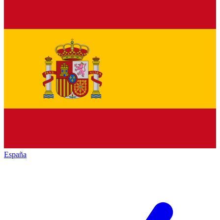
España