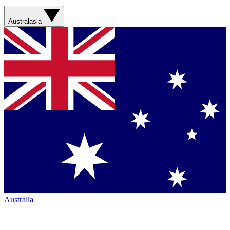
Australasia
Australia