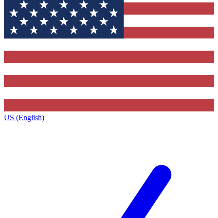
US (English)