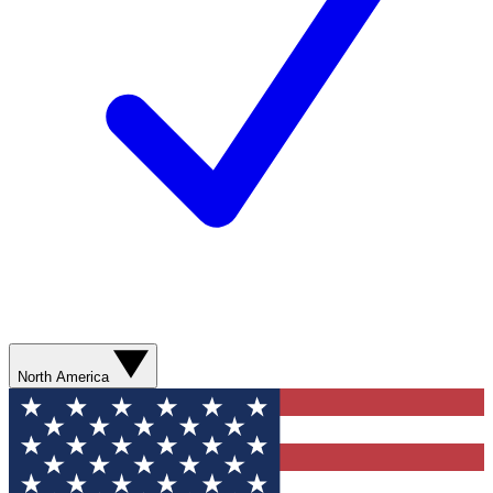
North America