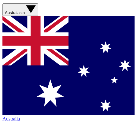
Australasia
Australia