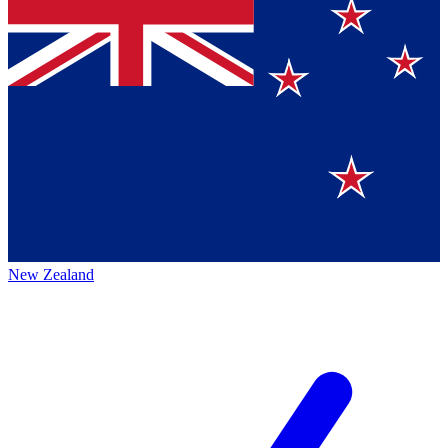
New Zealand