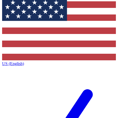
US (English)