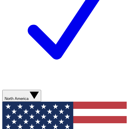
North America