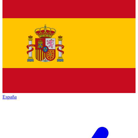
España