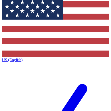
US (English)