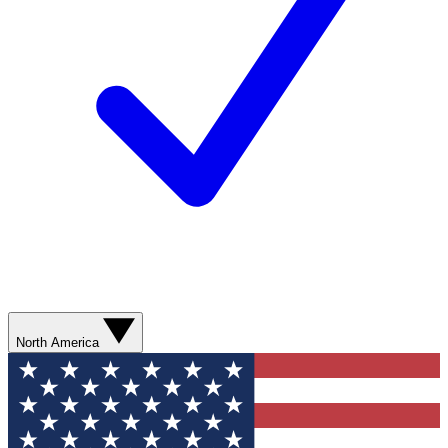
North America