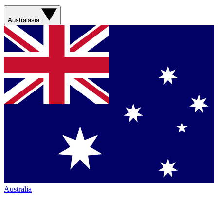
Australasia
Australia