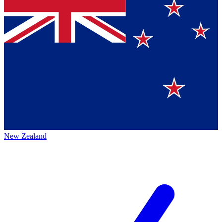
New Zealand