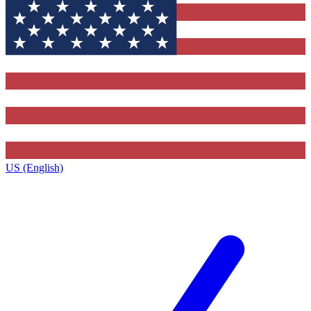
US (English)