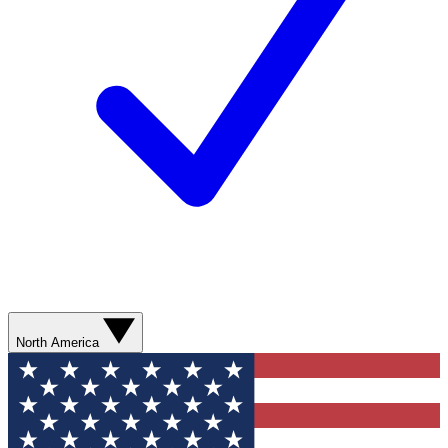
North America