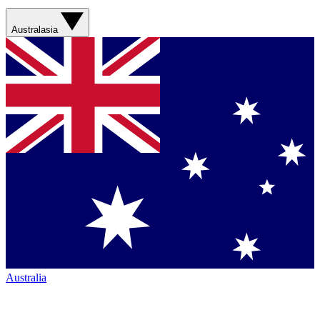
Australasia
Australia