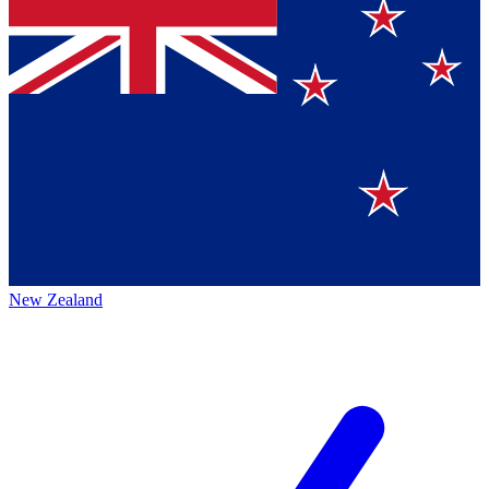
New Zealand