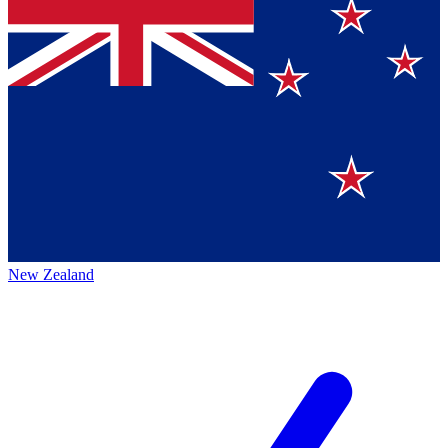
New Zealand