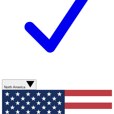
North America