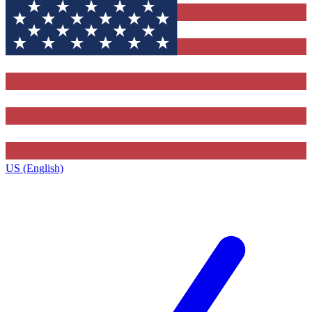
US (English)