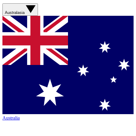
Australasia
Australia