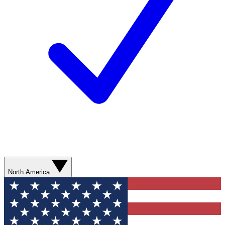
North America