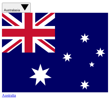
Australasia
Australia