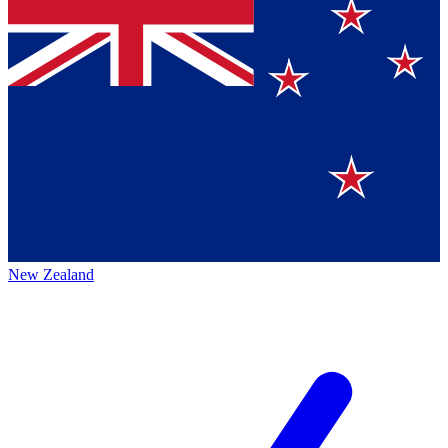
New Zealand