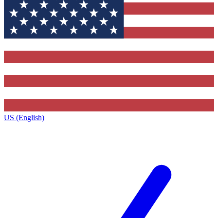
US (English)