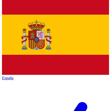
España