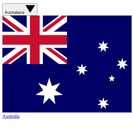
Australasia
Australia