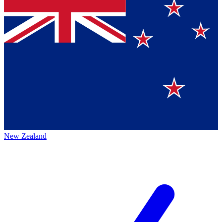
New Zealand