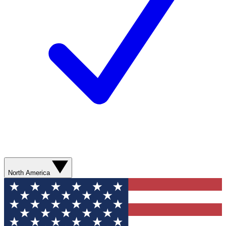
North America