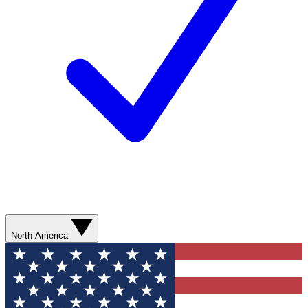
North America