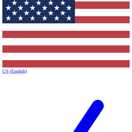
US (English)