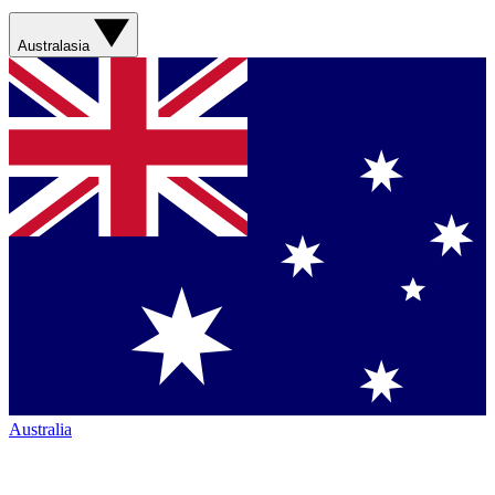
Australasia
Australia