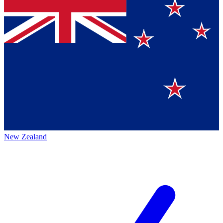
New Zealand