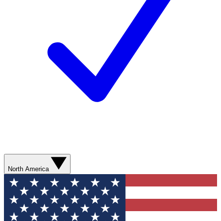
North America