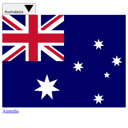
Australasia
Australia