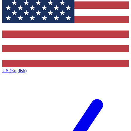
US (English)