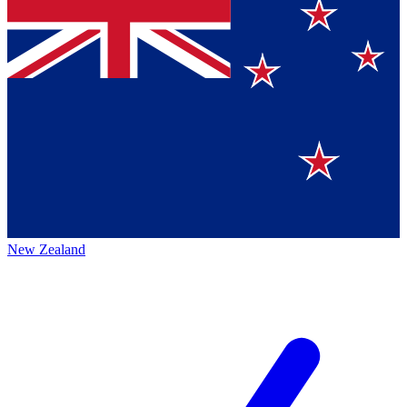
New Zealand