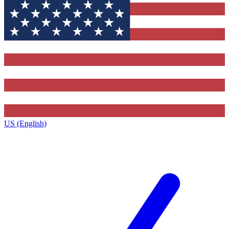
US (English)