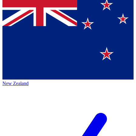
New Zealand