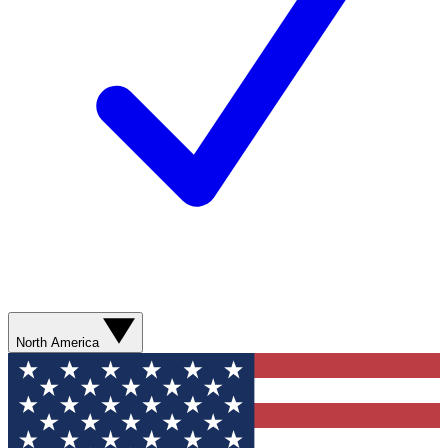
North America