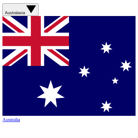
Australasia
Australia