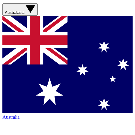
Australasia
Australia