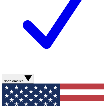
North America