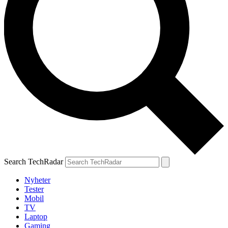
Search TechRadar
Nyheter
Tester
Mobil
TV
Laptop
Gaming