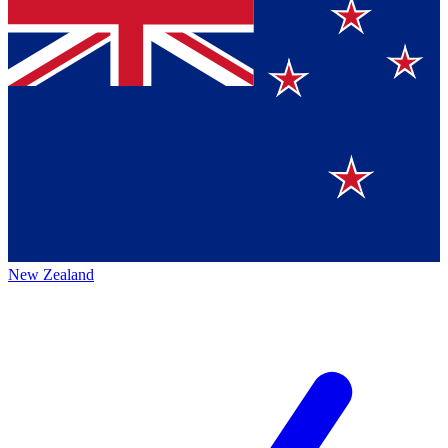
New Zealand