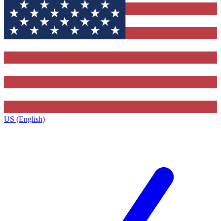
US (English)